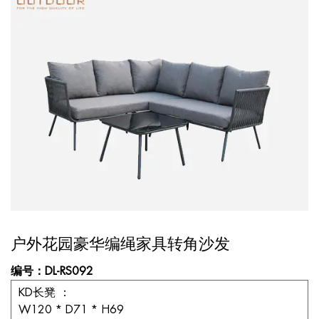
户外花园豪华编绳家具转角沙发
编号：DL-RS092
KD长凳
：
W120 * D71 * H69