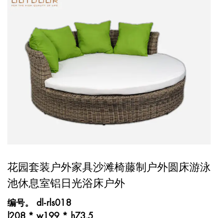
花园套装户外家具沙滩椅藤制户外圆床游泳
池休息室铝日光浴床户外
编号。 dl-rls018
l208 * w199 * h73.5